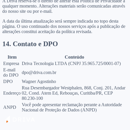
A Driva reserva-se o direito de alterar esta Política de Privacidade a
qualquer momento. Alterações materiais serão comunicadas através
do nosso site ou por e-mail.
A data da última atualização será sempre indicada no topo desta
página. O uso continuado dos nossos serviços após a publicação de
alterações constitui aceitação da política revisada.
14. Contato e DPO
Item
Conteúdo
Empresa
Driva Tecnologia LTDA (CNPJ 35.965.725/0001-07)
E-mail
dpo@driva.com.br
do DPO
DPO
Wagner Agostinho
Rua Desembargador Westphalen, 868, Conj. 201, Andar
Endereço
02, Cond. Atem Ed, Rebouças, Curitiba/PR, CEP
80.230-100
Você pode apresentar reclamação perante a Autoridade
ANPD
Nacional de Proteção de Dados (ANPD)