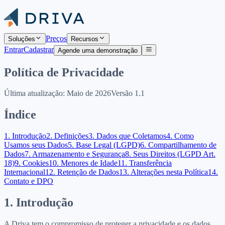
Preços
Soluções
Recursos
Entrar
Cadastrar
Agende uma demonstração
Política de Privacidade
Última atualização: Maio de 2026
Versão 1.1
Índice
1. Introdução
2. Definições
3. Dados que Coletamos
4. Como
Usamos seus Dados
5. Base Legal (LGPD)
6. Compartilhamento de
Dados
7. Armazenamento e Segurança
8. Seus Direitos (LGPD Art.
18)
9. Cookies
10. Menores de Idade
11. Transferência
Internacional
12. Retenção de Dados
13. Alterações nesta Política
14.
Contato e DPO
1. Introdução
A Driva tem o compromisso de proteger a privacidade e os dados