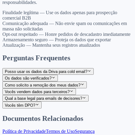
responsabilidades.
Finalidade legítima
—
Use os dados apenas para prospecção
comercial B2B
Comunicação adequada
—
Não envie spam ou comunicações em
massa não solicitadas
Opt-out respeitado
—
Honre pedidos de descadastro imediatamente
Armazenamento seguro
—
Proteja os dados que exportar
Atualização
—
Mantenha seus registros atualizados
Perguntas Frequentes
Posso usar os dados da Driva para cold email?
Os dados são verificados?
Como solicito a remoção dos meus dados?
Vocês vendem dados para terceiros?
Qual a base legal para emails de decisores?
Vocês têm DPO?
Documentos Relacionados
Política de Privacidade
Termos de Uso
Segurança